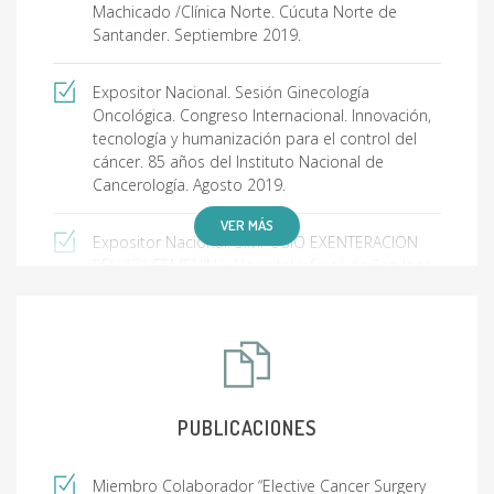
Machicado /Clínica Norte. Cúcuta Norte de
Santander. Septiembre 2019.
Expositor Nacional. Sesión Ginecología
Oncológica. Congreso Internacional. Innovación,
tecnología y humanización para el control del
cáncer. 85 años del Instituto Nacional de
Cancerología. Agosto 2019.
VER MÁS
Expositor Nacional. SIMPOSIO EXENTERACION
PELVICA FEMENINA. Hospital Infantil de San José.
Bogotá, Noviembre 2018.
Moderador - Simposio sobre la Preservación de
Fertilidad por indicaciones médicas. Asociación
de Centros Colombianos de Reproducción
Humana .ACCERH. Bogotá, Junio 2018.
PUBLICACIONES
Primer puesto sesión de Videos - Standard
Miembro Colaborador “Elective Cancer Surgery