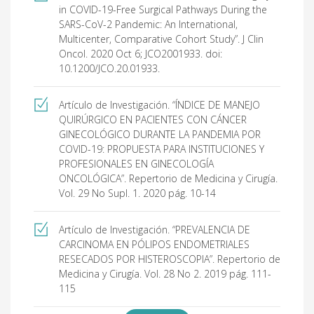
Practice and Novel Strategies in Gynecologic
in COVID-19-Free Surgical Pathways During the
Oncology. First Join Symposium INEM / MD.
SARS-CoV-2 Pandemic: An International,
Anderson Cancer Center. Cusco Mayo 2016
Multicenter, Comparative Cohort Study”. J Clin
Oncol. 2020 Oct 6; JCO2001933. doi:
Expositor Internacional XLV Seminario Científico
10.1200/JCO.20.01933.
Médico del Hospital Santo Tomás. Ciudad de
Panamá, Panamá. 2016
Artículo de Investigación. “ÍNDICE DE MANEJO
QUIRÚRGICO EN PACIENTES CON CÁNCER
GINECOLÓGICO DURANTE LA PANDEMIA POR
COVID-19: PROPUESTA PARA INSTITUCIONES Y
PROFESIONALES EN GINECOLOGÍA
ONCOLÓGICA”. Repertorio de Medicina y Cirugía.
Vol. 29 No Supl. 1. 2020 pág. 10-14
Artículo de Investigación. “PREVALENCIA DE
CARCINOMA EN PÓLIPOS ENDOMETRIALES
RESECADOS POR HISTEROSCOPIA”. Repertorio de
Medicina y Cirugía. Vol. 28 No 2. 2019 pág. 111-
115