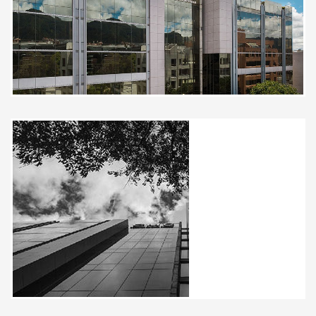
El Dr es increíble, muy
recomendado. Muy humano, con la
mejor disposición y da mucha
tranquilidad !!
Paciente
Excelente profesional quién
atendió a mi hermana Su calida