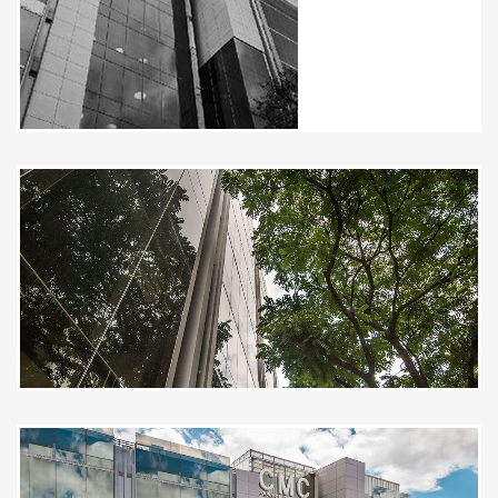
El Doctor Jairo Mendoza
Ginecólogo- Oncólogo es
demasiado empático, se preocupa
por el avance de los procesos, para
mejorar la calidad de vida de los
pacientes.
Paciente