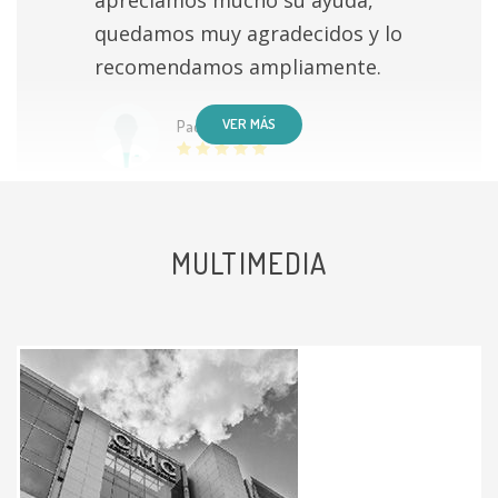
quedamos muy agradecidos y lo
recomendamos ampliamente.
VER MÁS
Paciente
MULTIMEDIA
Me gustó mucho mi consulta me
sentí segura muy buena
explicación y solocion para mí caso
que de en espera de una operación
Paciente